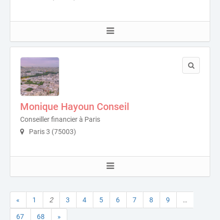
Monique Hayoun Conseil
Conseiller financier à Paris
Paris 3 (75003)
«
1
2
3
4
5
6
7
8
9
…
67
68
»