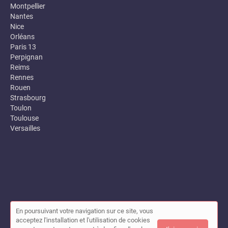
Montpellier
Nantes
Nice
Orléans
Paris 13
Perpignan
Reims
Rennes
Rouen
Strasbourg
Toulon
Toulouse
Versailles
En poursuivant votre navigation sur ce site, vous
© Annuaire des entreprises locales (Garance) 2026 |
Plan du site
acceptez l'installation et l'utilisation de cookies
|
Mon compte
|
Contact