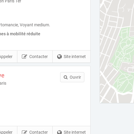
8h Paris 1er
rtomancie, Voyant medium.
es à mobilité réduite
Appeler
Contacter
Site internet
ve
Ouvrir
aris
Appeler
Contacter
Site internet