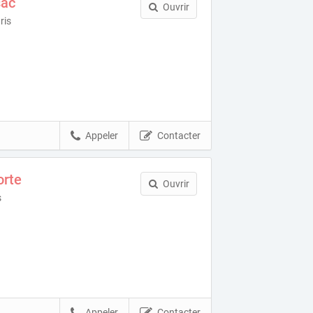
sac
Ouvrir
ris
Appeler
Contacter
orte
Ouvrir
s
Appeler
Contacter