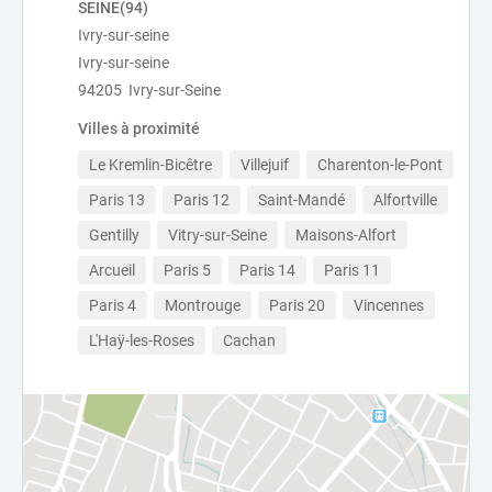
SEINE(94)
Ivry-sur-seine
Ivry-sur-seine
94205 Ivry-sur-Seine
Villes à proximité
Le Kremlin-Bicêtre
Villejuif
Charenton-le-Pont
Paris 13
Paris 12
Saint-Mandé
Alfortville
Gentilly
Vitry-sur-Seine
Maisons-Alfort
Arcueil
Paris 5
Paris 14
Paris 11
Paris 4
Montrouge
Paris 20
Vincennes
L'Haÿ-les-Roses
Cachan