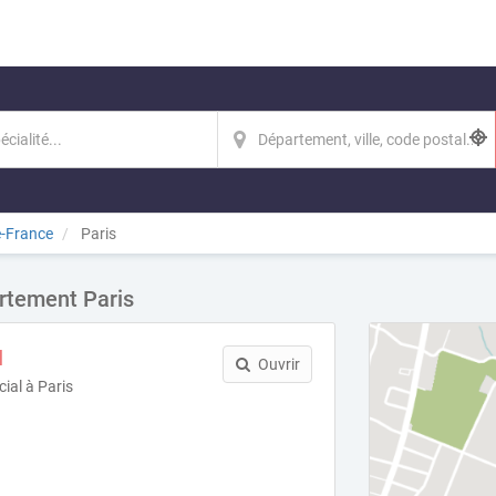
e-France
Paris
artement Paris
H
Ouvrir
ial à Paris