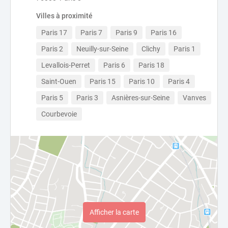
Villes à proximité
Paris 17
Paris 7
Paris 9
Paris 16
Paris 2
Neuilly-sur-Seine
Clichy
Paris 1
Levallois-Perret
Paris 6
Paris 18
Saint-Ouen
Paris 15
Paris 10
Paris 4
Paris 5
Paris 3
Asnières-sur-Seine
Vanves
Courbevoie
Afficher la carte