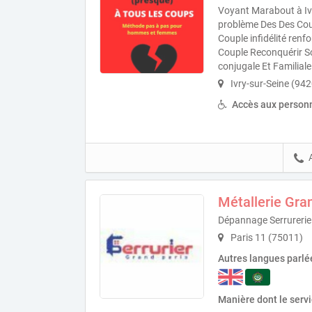
Voyant Marabout à Ivr
problème Des Des Coup
Couple infidélité ren
Couple Reconquérir S
conjugale Et Familiale
Ivry-sur-Seine (94
Accès aux personn
Métallerie Gra
Dépannage Serrurerie
Paris 11 (75011)
Autres langues parlé
Manière dont le serv