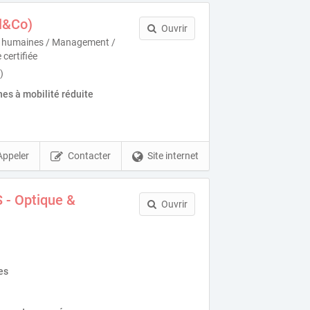
l&Co)
Ouvrir
s humaines / Management /
certifiée
)
es à mobilité réduite
Appeler
Contacter
Site internet
 - Optique &
Ouvrir
es