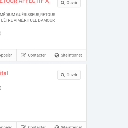
RETOUR AFFECTIF À
Ouvrir
MÉDIUM GUÉRISSEUR,RETOUR
 L'ÊTRE AIMÉ,RITUEL D'AMOUR
)
Appeler
Contacter
Site internet
ital
Ouvrir
)
Appeler
Contacter
Site internet