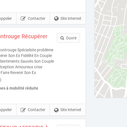
Appeler
Contacter
Site internet
ntrouge Récupérer
Ouvrir
ntrouge Spécialiste problème
rer Son Ex Fidélité En Couple
es Sentiments Sauvés Son Couple
éception Amoureux crise
 Faire Revenir Son Ex
)
es à mobilité réduite
Appeler
Contacter
Site internet