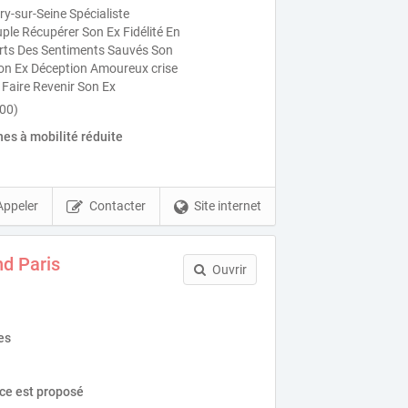
y-sur-Seine Spécialiste
le Récupérer Son Ex Fidélité En
forts Des Sentiments Sauvés Son
on Ex Déception Amoureux crise
 Faire Revenir Son Ex
200)
es à mobilité réduite
Appeler
Contacter
Site internet
nd Paris
Ouvrir
es
ice est proposé