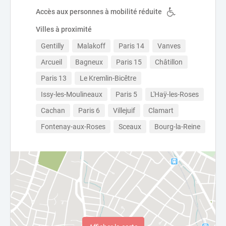
Accès aux personnes à mobilité réduite
Villes à proximité
Gentilly
Malakoff
Paris 14
Vanves
Arcueil
Bagneux
Paris 15
Châtillon
Paris 13
Le Kremlin-Bicêtre
Issy-les-Moulineaux
Paris 5
L'Haÿ-les-Roses
Cachan
Paris 6
Villejuif
Clamart
Fontenay-aux-Roses
Sceaux
Bourg-la-Reine