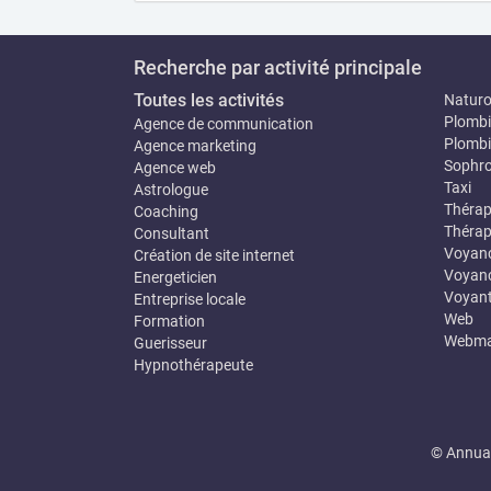
Recherche par activité principale
Toutes les activités
Natur
Plombi
Agence de communication
Plombi
Agence marketing
Sophro
Agence web
Taxi
Astrologue
Thérap
Coaching
Thérap
Consultant
Voyan
Création de site internet
Voyanc
Energeticien
Voyan
Entreprise locale
Web
Formation
Webma
Guerisseur
Hypnothérapeute
© Annuai