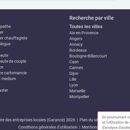
Recherche par ville
Toutes les villes
opathe
er
Aix-en-Provence
er chauffagiste
Angers
logue
Annecy
Bordeaux
eute
Boulogne-Billancourt
eute de couple
Caen
ce
Cannes
e cartomancie
Dijon
t medium
Lille
Lyon
ster
Marseille
Montpellier
En poursuivant vo
re des entreprises locales (Garance) 2026 |
Plan du site
|
Mon compte
et l'utilisation 
Conditions générales d'utilisation
|
Mentions légales
d'analyse d'audie