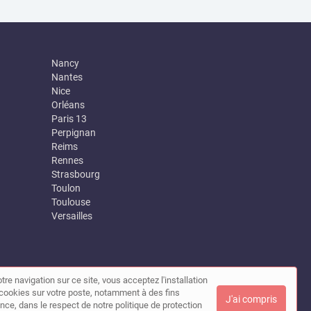
Nancy
Nantes
Nice
Orléans
Paris 13
Perpignan
Reims
Rennes
Strasbourg
Toulon
Toulouse
Versailles
tre navigation sur ce site, vous acceptez l'installation
|
Contact
de cookies sur votre poste, notamment à des fins
J'ai compris
nce, dans le respect de notre politique de protection