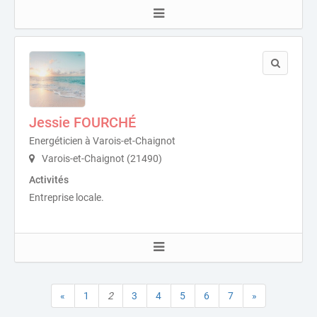
Jessie FOURCHÉ
Energéticien à Varois-et-Chaignot
Varois-et-Chaignot (21490)
Activités
Entreprise locale.
«
1
2
3
4
5
6
7
»