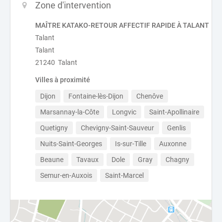
Zone d'intervention
MAÎTRE KATAKO-RETOUR AFFECTIF RAPIDE À TALANT
Talant
Talant
21240 Talant
Villes à proximité
Dijon
Fontaine-lès-Dijon
Chenôve
Marsannay-la-Côte
Longvic
Saint-Apollinaire
Quetigny
Chevigny-Saint-Sauveur
Genlis
Nuits-Saint-Georges
Is-sur-Tille
Auxonne
Beaune
Tavaux
Dole
Gray
Chagny
Semur-en-Auxois
Saint-Marcel