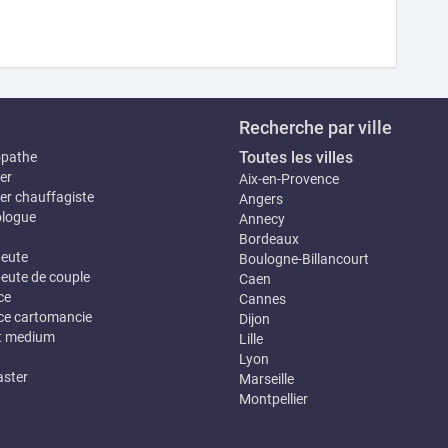
Recherche par ville
Toutes les villes
opathe
er
Aix-en-Provence
er chauffagiste
Angers
logue
Annecy
Bordeaux
eute
Boulogne-Billancourt
eute de couple
Caen
ce
Cannes
e cartomancie
Dijon
t medium
Lille
Lyon
ster
Marseille
Montpellier