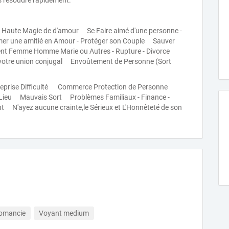
es résoudre rapidement.
la Haute Magie de d'amour Se Faire aimé d'une personne -
r une amitié en Amour - Protéger son Couple Sauver
ent Femme Homme Marie ou Autres - Rupture - Divorce
a votre union conjugal Envoûtement de Personne (Sort
ntreprise Difficulté Commerce Protection de Personne
Lieu Mauvais Sort Problèmes Familiaux - Finance -
nt N'ayez aucune crainte,le Sérieux et L'Honnêteté de son
tomancie
Voyant medium