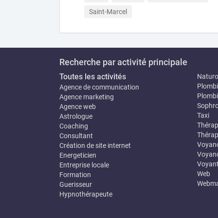
Saint-Marcel
Recherche par activité principale
Toutes les activités
Natur
Plombi
Agence de communication
Plombi
Agence marketing
Sophro
Agence web
Taxi
Astrologue
Thérap
Coaching
Thérap
Consultant
Voyan
Création de site internet
Voyanc
Energeticien
Voyan
Entreprise locale
Web
Formation
Webma
Guerisseur
Hypnothérapeute