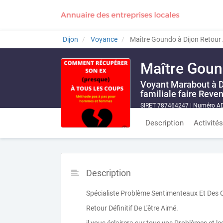
Dijon
Voyance
Maître Goundo à Dijon Retour 
Maître Gound
Voyant Marabout à D
familiale faire Rev
SIRET 787464247
|
Numéro AD
Description
Activités
Description
Spécialiste Problème Sentimenteaux Et Des 
Retour Définitif De L'être Aimé.