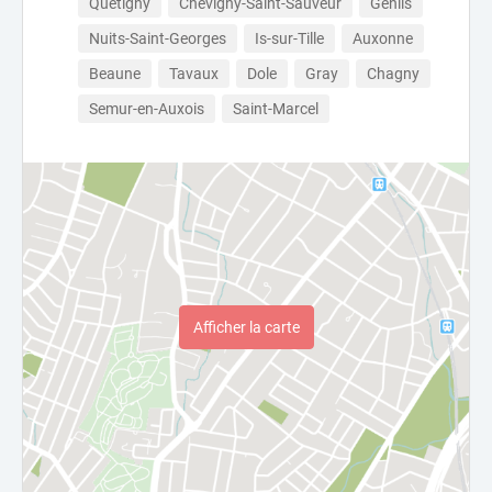
Quetigny
Chevigny-Saint-Sauveur
Genlis
Nuits-Saint-Georges
Is-sur-Tille
Auxonne
Beaune
Tavaux
Dole
Gray
Chagny
Semur-en-Auxois
Saint-Marcel
Afficher la carte