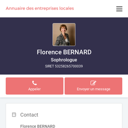
Florence BERNARD
Sophrologue
SIRET 53258265700039
Appeler
Envoyer un message
Contact
Florence BERNARD