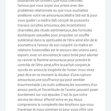
puissantes de l'univers.Que vous cherchiez
l'amour,que vous soyez aux prises avec des
problèmes relationnels ou que vous souhaitiez
améliorer votre vie amoureuse,Maître Sidi est là pour
vous guider.Le maître Sidi conçoit de puissants
travaux occultes amoureux,des incantations
charnelles,des rituels sentimentaux,des formules
ésotériques sexuelles pour propulser un souffle
subliminal dans la spiritualité de l’être aimé afin de le
soumettre à l’amour de son conjoint.Ce maître en
relations fusionnelles est le secours des unions sans
espoirs.Avec un envoûteur,le cœur brisé peut allumer
ou raviver la flamme amoureuse pour prendre le
contrôle de l’être aimé,offrir le parfait conjoint,le
succès en amour,la longévité de l’union.Vous vivez
peut-être en ce moment la douleur d’une rupture
amoureuse,une souffrance qui peut sembler
insurmontable.Les nuits solitaires,les souvenirs d’un
amour perdu,et l’incertitude de l’avenir peuvent peser
lourdement sur vos épaules.C’est là que notre
service de retour affectif entre en jeu.Nous
comprenons la complexité des émotions que vous
traversez et nous sommes ici pour vous offrir une