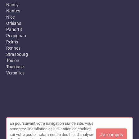
Nancy
Nantes
Nice
Orléans
Paris 13
Perpignan
Reims
Rennes
Strasbourg
Toulon
Toulouse
Versailles
En poursuivant votre navigation sur ce site, vous
© Annuaire des entreprises locales (Garance) 2026 |
Plan du site
acceptez l'installation et l'utilisation de cookies
|
Mon compte
|
Contact
sur votre poste, notamment à des fins d'analyse
J'ai compris