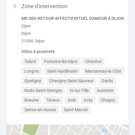
Zone d'intervention
MR SIDI-RETOUR AFFECTIF,RITUEL D'AMOUR À DIJON
Dijon
Dijon
21000 Dijon
Villes à proximité
Talant
Fontaine-lès-Dijon
Chenôve
Longvic
Saint-Apollinaire
Marsannay-la-Côte
Quetigny
Chevigny-Saint-Sauveur
Genlis
Nuits-Saint-Georges
Is-sur-Tille
Auxonne
Beaune
Tavaux
Dole
Gray
Chagny
Semur-en-Auxois
Saint-Marcel