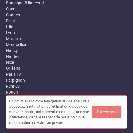
Boulogne-Billancourt
Caen
Cannes
Dijon
Lille
Lyon
Marseille
Montpellier
Nancy
Nantes
Nice
Orléans
Paris 13
Perpignan
Rennes
Rouen
Strasbourg
En poursuivant votre navigation sur ce site, vous
Toulon
acceptez l'installation et l'utilisation de cookies
Toulouse
sur votre poste, notamment à des fins d'analyse
J'ai compris
Versailles
d'audience, dans le respect de notre politique
de protection de votre vie privée.