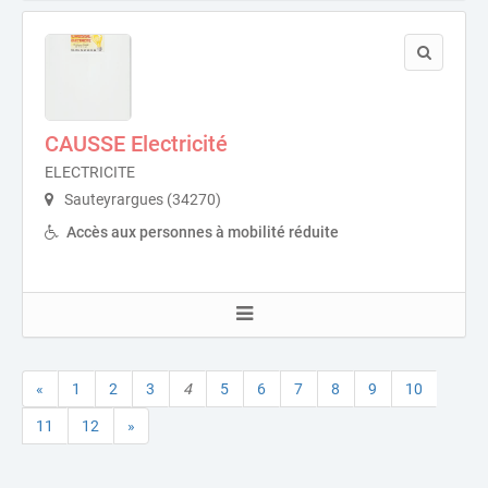
CAUSSE Electricité
ELECTRICITE
Sauteyrargues (34270)
Accès aux personnes à mobilité réduite
«
1
2
3
4
5
6
7
8
9
10
11
12
»