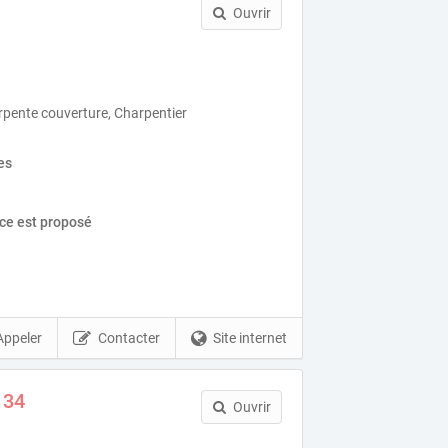
Ouvrir
rpente couverture, Charpentier
es
ice est proposé
Appeler
Contacter
Site internet
 34
Ouvrir