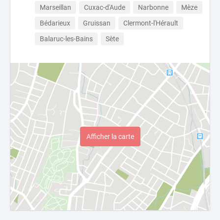
Marseillan
Cuxac-d'Aude
Narbonne
Mèze
Bédarieux
Gruissan
Clermont-l'Hérault
Balaruc-les-Bains
Sète
Afficher la carte