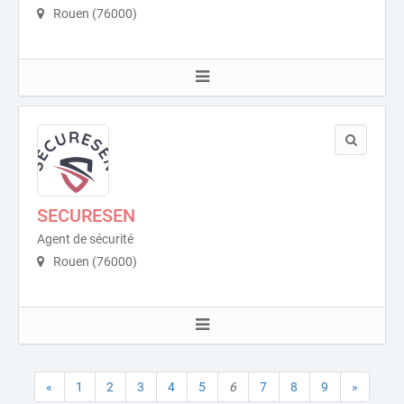
Rouen (76000)
SECURESEN
Agent de sécurité
Rouen (76000)
«
1
2
3
4
5
6
7
8
9
»