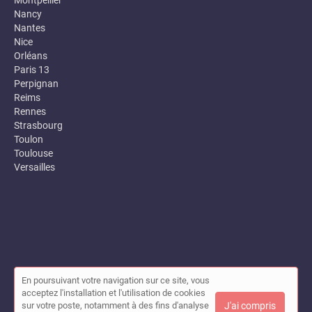
Nancy
Nantes
Nice
Orléans
Paris 13
Perpignan
Reims
Rennes
Strasbourg
Toulon
Toulouse
Versailles
En poursuivant votre navigation sur ce site, vous
© Annuaire des entreprises locales (Garance) 2026 |
Plan du site
acceptez l'installation et l'utilisation de cookies
|
Mon compte
|
Contact
sur votre poste, notamment à des fins d'analyse
J'ai compris