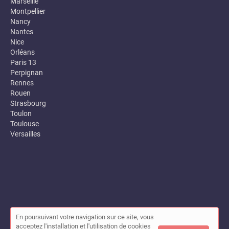
Marseille
Montpellier
Nancy
Nantes
Nice
Orléans
Paris 13
Perpignan
Rennes
Rouen
Strasbourg
Toulon
Toulouse
Versailles
En poursuivant votre navigation sur ce site, vous
© Annuaire des entreprises locales (Garance) 2026 |
Plan du site
acceptez l'installation et l'utilisation de cookies