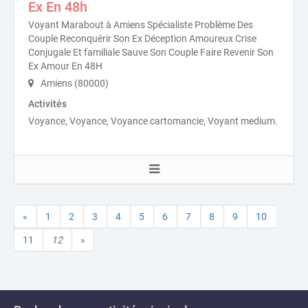
Ex En 48h
Voyant Marabout à Amiens Spécialiste Problème Des
Couple Reconquérir Son Ex Déception Amoureux Crise
Conjugale Et familiale Sauve Son Couple Faire Revenir Son
Ex Amour En 48H
Amiens (80000)
Activités
Voyance, Voyance, Voyance cartomancie, Voyant medium.
«
1
2
3
4
5
6
7
8
9
10
11
12
»