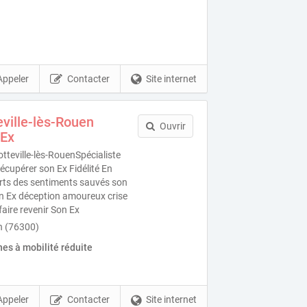
Appeler
Contacter
Site internet
ville-lès-Rouen
Ouvrir
 Ex
teville-lès-RouenSpécialiste
écupérer son Ex Fidélité En
forts des sentiments sauvés son
n Ex déception amoureux crise
faire revenir Son Ex
en (76300)
es à mobilité réduite
Appeler
Contacter
Site internet