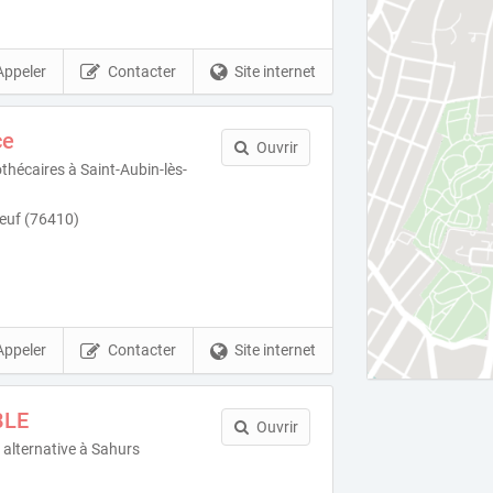
Appeler
Contacter
Site internet
ce
Ouvrir
thécaires à Saint-Aubin-lès-
beuf (76410)
Appeler
Contacter
Site internet
BLE
Ouvrir
 alternative à Sahurs