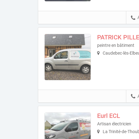
PATRICK PILL
peintre en bâtiment
Caudebec-lès-Elbe
Eurl ECL
Artisan électricien
La Trinité-de-Thoub