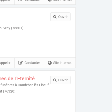
Ouvrir
Rouvray (76801)
Appeler
Contacter
Site internet
s de L'Eternité
Ouvrir
 funèbres à Caudebec lès Elbeuf
uf (76320)