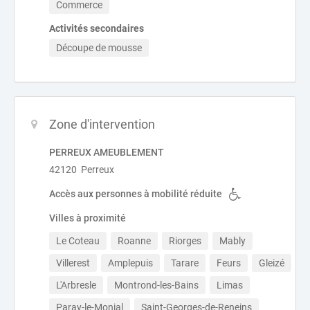
Commerce
Activités secondaires
Découpe de mousse
Zone d'intervention
PERREUX AMEUBLEMENT
42120 Perreux
Accès aux personnes à mobilité réduite
Villes à proximité
Le Coteau
Roanne
Riorges
Mably
Villerest
Amplepuis
Tarare
Feurs
Gleizé
L'Arbresle
Montrond-les-Bains
Limas
Paray-le-Monial
Saint-Georges-de-Reneins