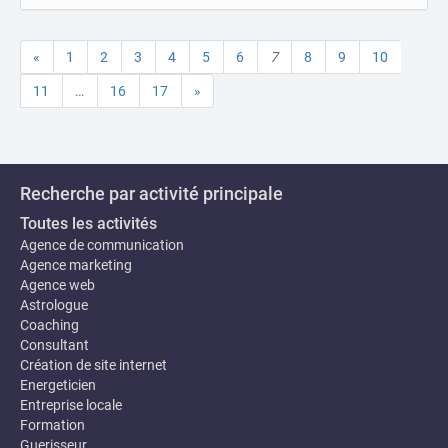
«
1
2
3
4
5
6
7
8
9
10
11
…
16
17
»
Recherche par activité principale
Toutes les activités
Agence de communication
Agence marketing
Agence web
Astrologue
Coaching
Consultant
Création de site internet
Energeticien
Entreprise locale
Formation
Guerisseur