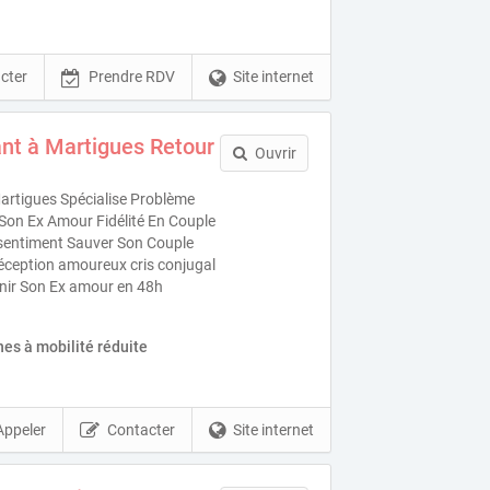
cter
Prendre RDV
Site internet
nt à Martigues Retour
Ouvrir
rtigues Spécialise Problème
Son Ex Amour Fidélité En Couple
s sentiment Sauver Son Couple
éception amoureux cris conjugal
venir Son Ex amour en 48h
es à mobilité réduite
Appeler
Contacter
Site internet