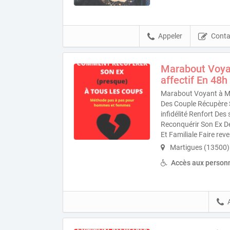
Appeler
Conta
Marabout Voya
affectif En 48h
Marabout Voyant à Ma
Des Couple Récupère 
infidélité Renfort De
Reconquérir Son Ex D
Et Familiale Faire re
Martigues (13500)
Accès aux personn