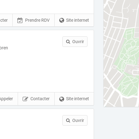
cter
Prendre RDV
Site internet
Ouvrir
abren
)
Appeler
Contacter
Site internet
Ouvrir