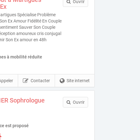
Ouvrir
 Ex
rtigues Spécialise Problème
Son Ex Amour Fidélité En Couple
s sentiment Sauver Son Couple
éception amoureux cris conjugal
venir Son Ex amour en 48h
es à mobilité réduite
Appeler
Contacter
Site internet
IER Sophrologue
Ouvrir
ice est proposé