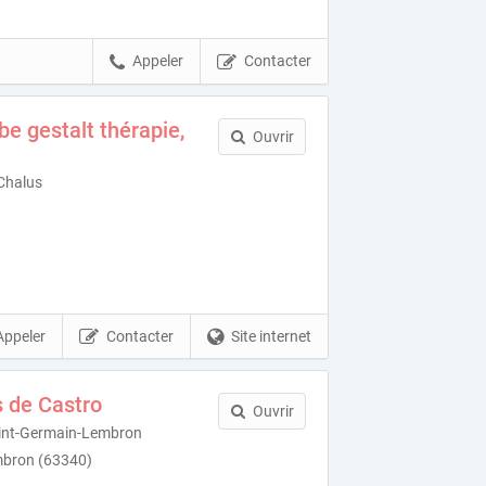
Appeler
Contacter
e gestalt thérapie,
Ouvrir
 Chalus
Appeler
Contacter
Site internet
 de Castro
Ouvrir
aint-Germain-Lembron
mbron (63340)