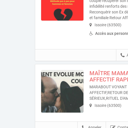
couple récupérer son 
infidélité renforts de
Reconquérir son Ex d
et familiale Retour Aff
Issoire (63500)
Accès aux personn
MAÎTRE MAM
AFFECTIF RAPI
MARABOUT VOYANT 
AFFECTIF,RETOUR D
SÉRIEUX,RITUEL D'A
Issoire (63500)
Appeler
Conta