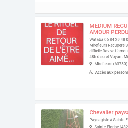
MEDIUM RECU
AMOUR PERD
Wataba 06 84 29 48 0
Mirefleurs Recupere 
difficile Ravive L'am
48h discret Voyant Mi
Mirefleurs (63730)
Accès aux personn
Chevalier pay
Paysagiste à Sainte-F
Sainte-Florine (43