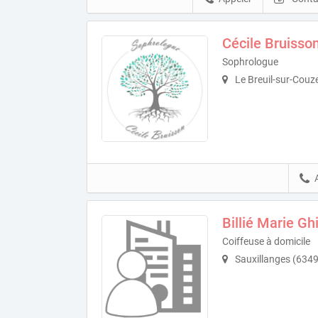
Cécile Bruisso
Sophrologue
Le Breuil-sur-Couz
Billié Marie Gh
Coiffeuse à domicile
Sauxillanges (634