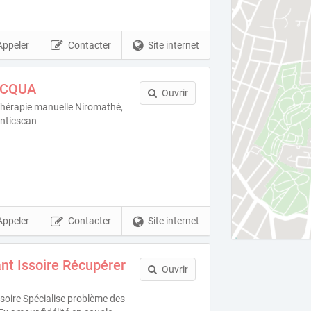
Appeler
Contacter
Site internet
ACQUA
Ouvrir
Thérapie manuelle Niromathé,
nticscan
Appeler
Contacter
Site internet
t Issoire Récupérer
Ouvrir
oire Spécialise problème des