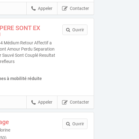
Appeler
Contacter
PERE SONT EX
Ouvrir
U
4 Médium Retour Affectif a
Sont Amour Perdu Separation
our Sauvé Sont Couplé Resultat
refleurs
es à mobilité réduite
Appeler
Contacter
sage
Ouvrir
lorine
250)