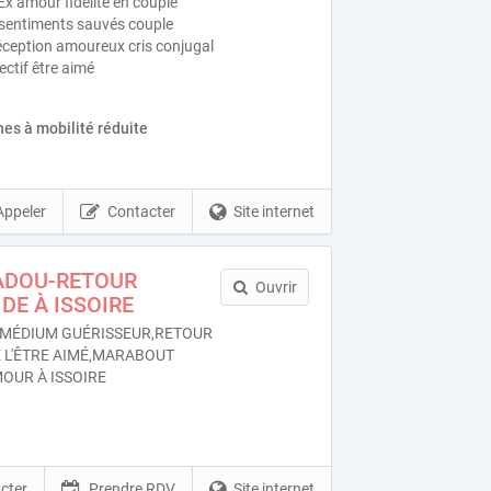
Ex amour fidélité en couple
s sentiments sauvés couple
éception amoureux cris conjugal
ectif être aimé
es à mobilité réduite
Appeler
Contacter
Site internet
ADOU-RETOUR
Ouvrir
DE À ISSOIRE
MÉDIUM GUÉRISSEUR,RETOUR
E L'ÊTRE AIMÉ,MARABOUT
MOUR À ISSOIRE
cter
Prendre RDV
Site internet