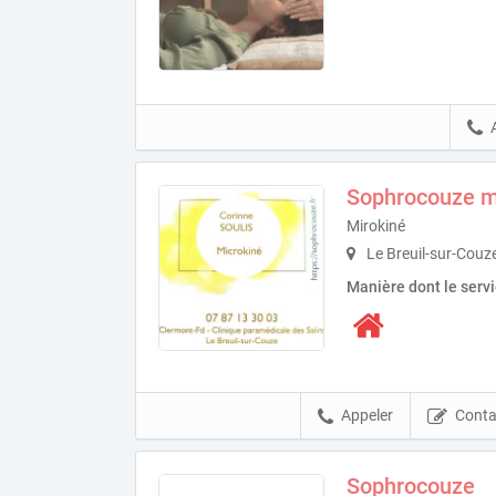
Sophrocouze m
Mirokiné
Le Breuil-sur-Couz
Manière dont le serv
Appeler
Conta
Sophrocouze