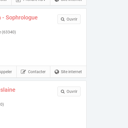
n - Sophrologue
Ouvrir
e (63340)
Appeler
Contacter
Site internet
islaine
Ouvrir
90)