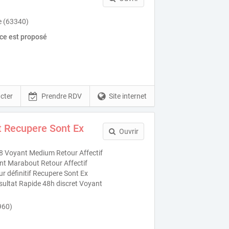
e (63340)
ice est proposé
cter
Prendre RDV
Site internet
 Recupere Sont Ex
Ouvrir
 Voyant Medium Retour Affectif
t Marabout Retour Affectif
 définitif Recupere Sont Ex
ésultat Rapide 48h discret Voyant
960)