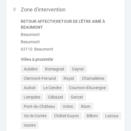
Zone d'intervention
RETOUR AFFECTIF,RETOUR DE L'ÊTRE AIMÉ À
BEAUMONT
Beaumont
Beaumont
63110 Beaumont
Villes à proximité
Aubière
Romagnat
Ceyrat
Clermont-Ferrand
Royat
Chamalières
Aulnat
Le Cendre
Cournon-d'Auvergne
Lempdes
Cébazat
Gerzat
Pont-du-Château
Volvic
Riom
Vic-le-Comte
Châtel-Guyon
Billom
Lezoux
Issoire