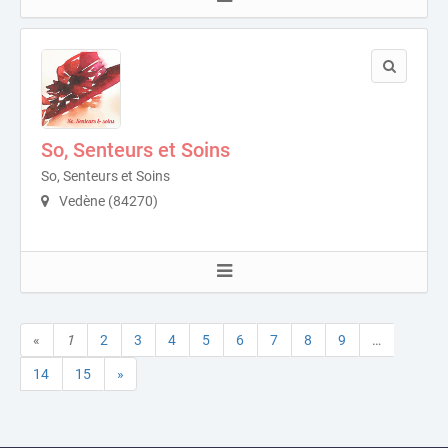
So, Senteurs et Soins
So, Senteurs et Soins
Vedène (84270)
«
1
2
3
4
5
6
7
8
9
…
14
15
»