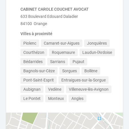
CABINET CAROLE COUCHET AVOCAT
633 Boulevard Edouard Daladier
84100 Orange
Villes à proximité
Piolenc
Camaret-sur-Aigues
Jonquières
Courthézon
Roquemaure
Laudun-l'Ardoise
Bédarrides
Sarrians
Pujaut
Bagnols-sur-Cèze
Sorgues
Bollène
Pont-Saint-Esprit
Entraigues-sur-la-Sorgue
Aubignan
Vedène
Villeneuve-lès-Avignon
Le Pontet
Monteux
Angles