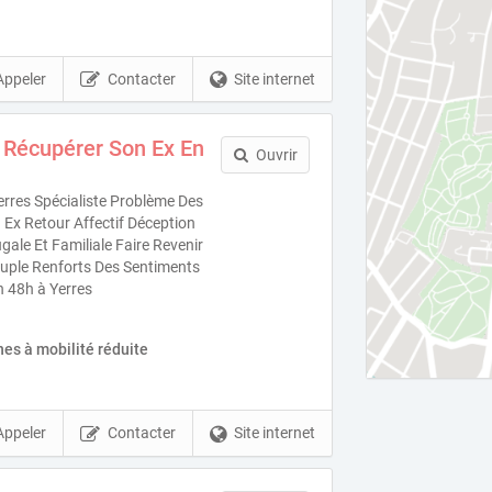
Appeler
Contacter
Site internet
 Récupérer Son Ex En
Ouvrir
rres Spécialiste Problème Des
Ex Retour Affectif Déception
ale Et Familiale Faire Revenir
uple Renforts Des Sentiments
n 48h à Yerres
es à mobilité réduite
Appeler
Contacter
Site internet