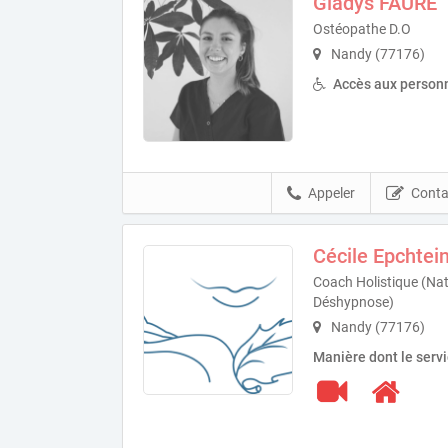
Gladys FAURE
Ostéopathe D.O
Nandy (77176)
Accès aux personn
Appeler
Conta
Cécile Epchtei
Coach Holistique (Nat
Déshypnose)
Nandy (77176)
Manière dont le serv