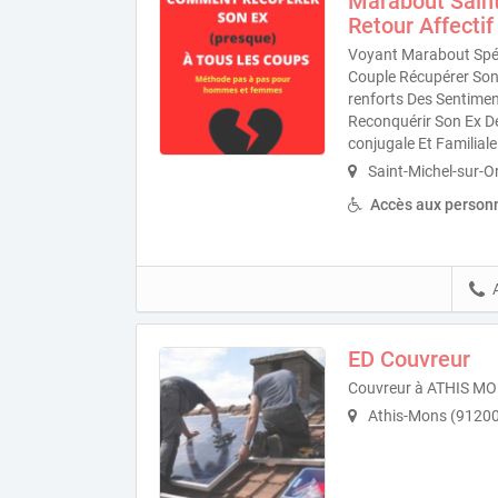
Marabout Sain
Retour Affectif
Voyant Marabout Spéc
Couple Récupérer Son E
renforts Des Sentime
Reconquérir Son Ex D
conjugale Et Familiale
Saint-Michel-sur-O
Accès aux personn
ED Couvreur
Couvreur à ATHIS M
Athis-Mons (91200