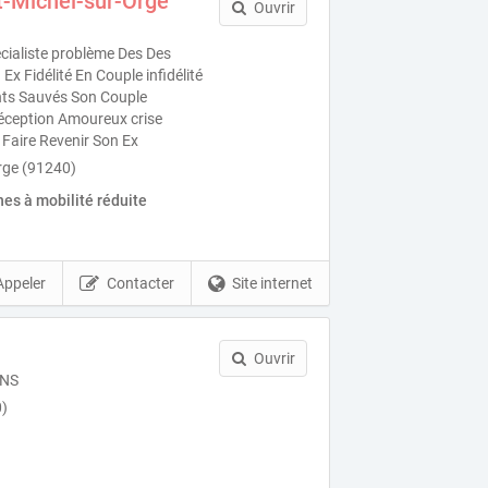
t-Michel-sur-Orge
Ouvrir
ialiste problème Des Des
x Fidélité En Couple infidélité
nts Sauvés Son Couple
éception Amoureux crise
 Faire Revenir Son Ex
rge (91240)
es à mobilité réduite
Appeler
Contacter
Site internet
Ouvrir
ONS
)