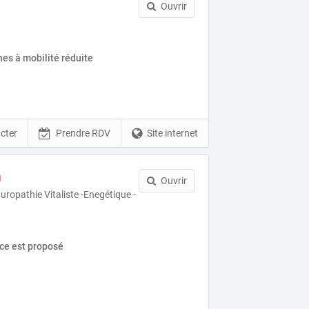
Ouvrir
es à mobilité réduite
cter
Prendre RDV
Site internet
n
Ouvrir
uropathie Vitaliste -Enegétique -
ice est proposé