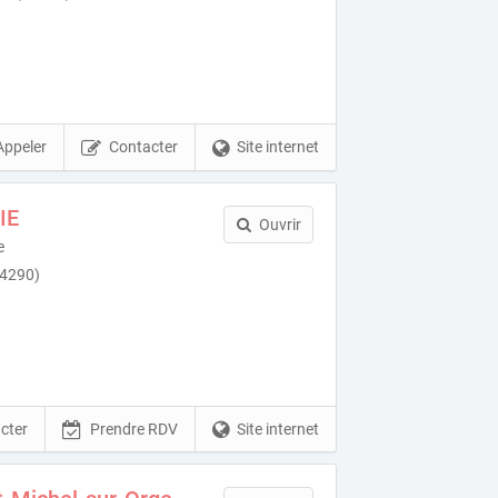
Appeler
Contacter
Site internet
IE
Ouvrir
e
94290)
cter
Prendre RDV
Site internet