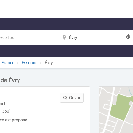
e-France
Essonne
Évry
 de Évry
Ouvrir
nel
91360)
ice est proposé