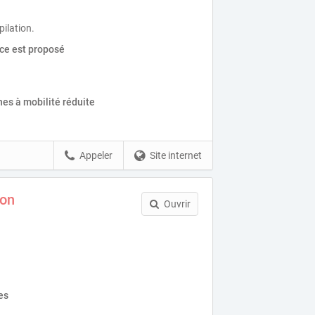
pilation.
ice est proposé
es à mobilité réduite
Appeler
Site internet
son
Ouvrir
es