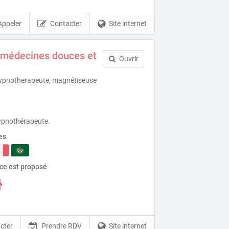
Appeler
Contacter
Site internet
 médecines douces et
Ouvrir
hypnotherapeute, magnétiseuse
ypnothérapeute.
es
ice est proposé
cter
Prendre RDV
Site internet