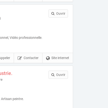
Ouvrir
S
nnel, Vidéo professionnelle.
Appeler
Contacter
Site internet
strie.
Ouvrir
re
 Artisan peintre.