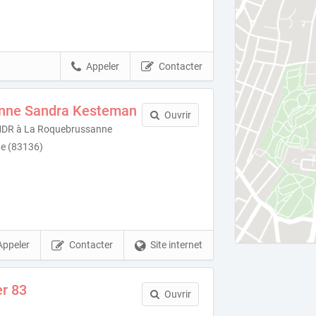
Appeler
Contacter
enne Sandra Kesteman
Ouvrir
MDR à La Roquebrussanne
e (83136)
Appeler
Contacter
Site internet
er 83
Ouvrir