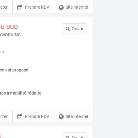
cter
Prendre RDV
Site internet
U SUD
Ouvrir
COWORKING
es
ice est proposé
es à mobilité réduite
cter
Prendre RDV
Site internet
E
Ouvrir