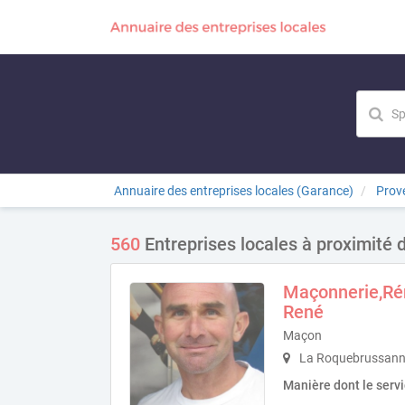
Annuaire des entreprises locales (Garance)
Prov
560
Entreprises locales à proximité 
Maçonnerie,Ré
René
Maçon
La Roquebrussann
Manière dont le serv