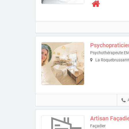
Psychopratici
Psychothérapeute E
La Roquebrussann
Artisan Façadi
Façadier