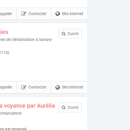
Appeler
Contacter
Site internet
ies
Ouvrir
es de climatisation à Sanary-
3110)
Appeler
Contacter
Site internet
la voyance par Aurélia
Ouvrir
tomancienne
ice est proposé