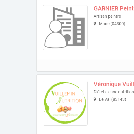
GARNIER Peint
Artisan peintre
Mane (04300)
Véronique Vuil
Diététicienne nutritio
Le Val (83143)