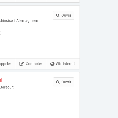
Ouvrir
chinoise à Allemagne en
)
Appeler
Contacter
Site internet
l
Ouvrir
 Garéoult