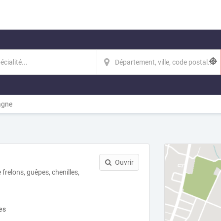
agne
Ouvrir
 frelons, guêpes, chenilles,
es