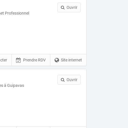
Ouvrir
net Professionnel
cter
Prendre RDV
Site internet
Ouvrir
res à Guipavas