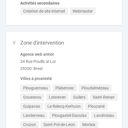
Activités secondaires
Création de site internet
Webmaster
Zone d'intervention
Agence web armor
24 Rue Poullic al Lor
29200 Brest
Villes à proximité
Plouguerneau
Plabennec
Ploudalmézeau
Gouesnou
Lesneven
Guilers
Saint-Renan
Guipavas
Le Relecq-Kerhuon
Plouzané
Landerneau
Plougastel-Daoulas
Landivisiau
Crozon
Saint-Pol-de-Léon
Morlaix