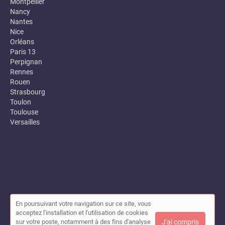
Montpellier
Nancy
Nantes
Nice
Orléans
Paris 13
Perpignan
Rennes
Rouen
Strasbourg
Toulon
Toulouse
Versailles
En poursuivant votre navigation sur ce site, vous
© Annuaire des entreprises locales (Garance) 2026 |
Plan du site
acceptez l'installation et l'utilisation de cookies
|
Mon compte
|
Contact
sur votre poste, notamment à des fins d'analyse
J'ai compris