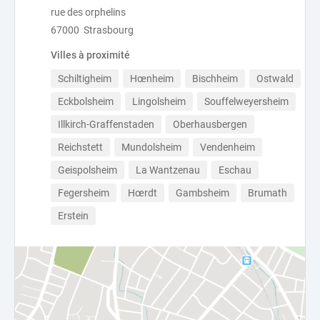
rue des orphelins
67000 Strasbourg
Villes à proximité
Schiltigheim
Hœnheim
Bischheim
Ostwald
Eckbolsheim
Lingolsheim
Souffelweyersheim
Illkirch-Graffenstaden
Oberhausbergen
Reichstett
Mundolsheim
Vendenheim
Geispolsheim
La Wantzenau
Eschau
Fegersheim
Hœrdt
Gambsheim
Brumath
Erstein