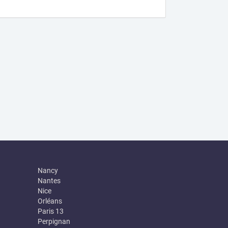
Nancy
Nantes
Nice
Orléans
Paris 13
Perpignan