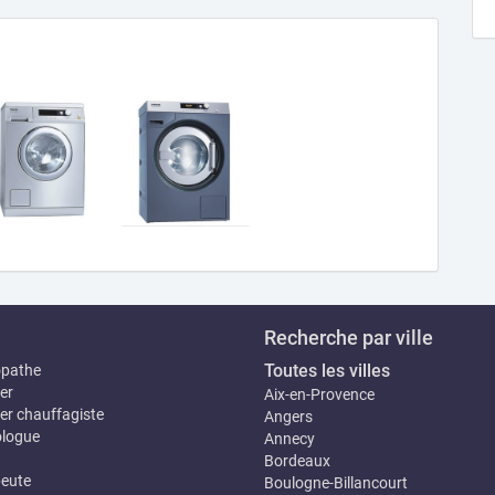
Recherche par ville
Toutes les villes
opathe
er
Aix-en-Provence
er chauffagiste
Angers
logue
Annecy
Bordeaux
eute
Boulogne-Billancourt