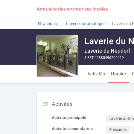
Strasbourg
Laverie automatique
Laverie du 
Laverie du 
Laverie du Neudorf
SIRET 42885496200019
Activités
Horaire
G
Activités
Activité principale
Laverie auto
Activités secondaires
Pressings