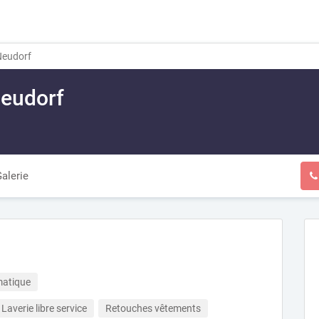
Neudorf
Neudorf
alerie
matique
Laverie libre service
Retouches vêtements