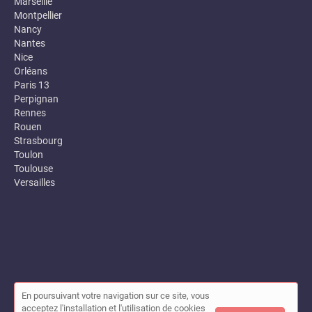
Marseille
Montpellier
Nancy
Nantes
Nice
Orléans
Paris 13
Perpignan
Rennes
Rouen
Strasbourg
Toulon
Toulouse
Versailles
En poursuivant votre navigation sur ce site, vous
© Annuaire des entreprises locales (Garance) 2026 |
Plan du site
acceptez l'installation et l'utilisation de cookies