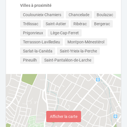
Villes à proximité
Coulounieix-Chamiers
Chancelade
Boulazac
Trélissac
Saint-Astier
Ribérac
Bergerac
Prigonrieux
Lège-Cap-Ferret
Terrasson-Lavilledieu
Montpon-Ménestérol
Sarlat-la-Canéda
Saint-Yrieix-la-Perche
Pineuilh
Saint-Pantaléon-de-Larche
Afficher la carte