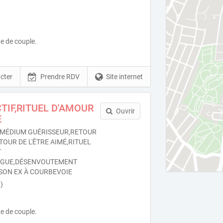
e de couple.
cter
Prendre RDV
Site internet
TIF,RITUEL D'AMOUR
Ouvrir
E
MÉDIUM GUÉRISSEUR,RETOUR
TOUR DE L'ÊTRE AIMÉ,RITUEL
T
OGUE,DÉSENVOUTEMENT
SON EX À COURBEVOIE
)
e de couple.