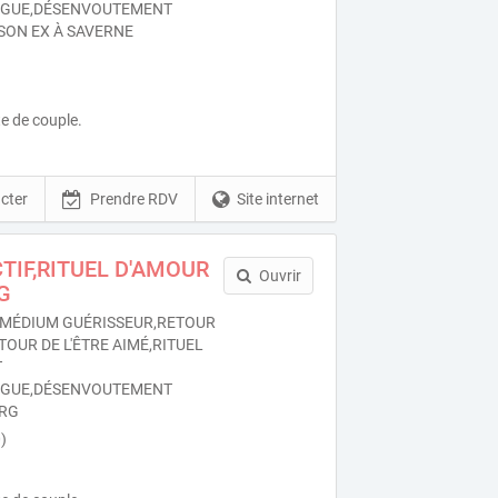
OGUE,DÉSENVOUTEMENT
SON EX À SAVERNE
e de couple.
cter
Prendre RDV
Site internet
TIF,RITUEL D'AMOUR
Ouvrir
G
MÉDIUM GUÉRISSEUR,RETOUR
TOUR DE L'ÊTRE AIMÉ,RITUEL
T
OGUE,DÉSENVOUTEMENT
URG
)