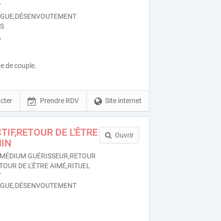
T
OGUE,DÉSENVOUTEMENT
ES
)
e de couple.
cter
Prendre RDV
Site internet
TIF,RETOUR DE L'ÊTRE
Ouvrir
HIN
MÉDIUM GUÉRISSEUR,RETOUR
TOUR DE L'ÊTRE AIMÉ,RITUEL
T
OGUE,DÉSENVOUTEMENT