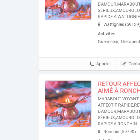
D'AMOUR,MARABOU
SÉRIEUX,AMOUROL
RAPIDE À WATTIGNI
Wattignies (59139
Activités
Guerisseur, Thérapeut
Appeler
Conta
RETOUR AFFEC
AIMÉ À RONC
MARABOUT VOYANT 
AFFECTIF RAPIDE,RE
D'AMOUR,MARABOU
SÉRIEUX,AMOUROL
RAPIDE À RONCHIN
Ronchin (59790)