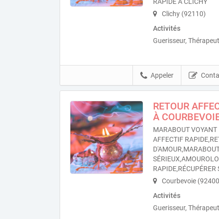
RAPIDE À CLICHY
Clichy (92110)
Activités
Guerisseur, Thérapeut
Appeler
Conta
RETOUR AFFEC
À COURBEVOI
MARABOUT VOYANT 
AFFECTIF RAPIDE,RE
D'AMOUR,MARABOU
SÉRIEUX,AMOUROL
RAPIDE,RÉCUPÉRER 
Courbevoie (92400
Activités
Guerisseur, Thérapeut