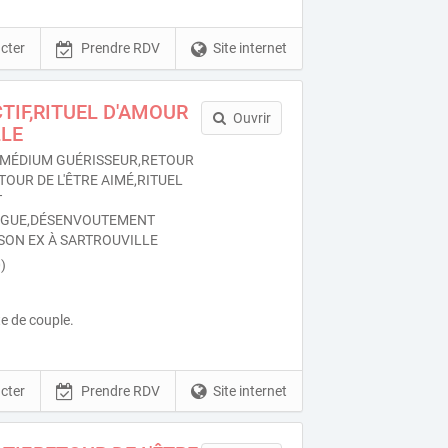
cter
Prendre RDV
Site internet
TIF,RITUEL D'AMOUR
Ouvrir
LLE
MÉDIUM GUÉRISSEUR,RETOUR
TOUR DE L'ÊTRE AIMÉ,RITUEL
T
OGUE,DÉSENVOUTEMENT
SON EX À SARTROUVILLE
)
e de couple.
cter
Prendre RDV
Site internet