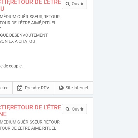
TIF,RETOUR DE L'ÊTRE
Ouvrir
OU
MÉDIUM GUÉRISSEUR,RETOUR
TOUR DE L'ÊTRE AIMÉ,RITUEL
T
OGUE,DÉSENVOUTEMENT
SON EX À CHATOU
e de couple.
cter
Prendre RDV
Site internet
TIF,RETOUR DE L'ÊTRE
Ouvrir
NE
MÉDIUM GUÉRISSEUR,RETOUR
TOUR DE L'ÊTRE AIMÉ,RITUEL
T