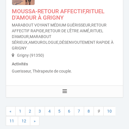
MOUSSA-RETOUR AFFECTIF,RITUEL
D'AMOUR À GRIGNY
MARABOUT VOYANT MÉDIUM GUÉRISSEUR,RETOUR
AFFECTIF RAPIDE,RETOUR DE L'ÊTRE AIMÉ,RITUEL
D'AMOUR,MARABOUT
SÉRIEUX,AMOUROLOGUE,DÉSENVOUTEMENT RAPIDE À
GRIGNY
Grigny (91350)
Activités
Guerisseur, Thérapeute de couple.
«
1
2
3
4
5
6
7
8
9
10
11
12
»