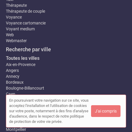
Thérapeute
Thérapeute de couple
Voyance
Voyance cartomancie
Voyant medium
Web
Webmaster
Recherche par ville
Toutes les villes
Aix-en-Provence
Angers
Annecy
Bordeaux
Boulogne-Billancourt
Caen
Cannes
En poursuivant votre navigation sur ce site, vous
Dijon
acceptez l'installation et l'utilisation de cookies
sur votre poste, notamment à des fins d'analyse
J'ai compris
Lille
d'audience, dans le respect de notre politique
Lyon
de protection de votre vie privée.
Marseille
Montpellier