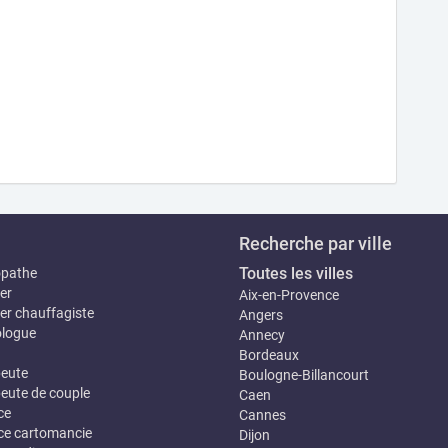
Recherche par ville
Toutes les villes
opathe
er
Aix-en-Provence
er chauffagiste
Angers
logue
Annecy
Bordeaux
eute
Boulogne-Billancourt
eute de couple
Caen
ce
Cannes
e cartomancie
Dijon