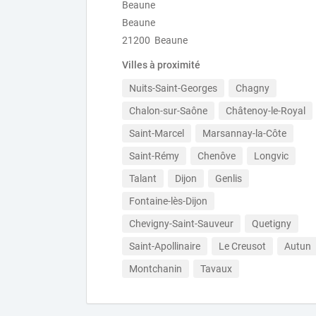
Beaune
Beaune
21200 Beaune
Villes à proximité
Nuits-Saint-Georges
Chagny
Chalon-sur-Saône
Châtenoy-le-Royal
Saint-Marcel
Marsannay-la-Côte
Saint-Rémy
Chenôve
Longvic
Talant
Dijon
Genlis
Fontaine-lès-Dijon
Chevigny-Saint-Sauveur
Quetigny
Saint-Apollinaire
Le Creusot
Autun
Montchanin
Tavaux