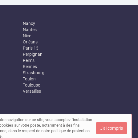
Nancy
Nantes
Nice
Orléans
Paris 13
Perpignan
Reims
Rennes
Strasbourg
Toulon
Toulouse
Versailles
tre navigation sur ce site, vous acceptez l'installation
|
Contact
de cookies sur votre poste, notamment à des fins
J'ai compris
nce, dans le respect de notre politique de protection
e.