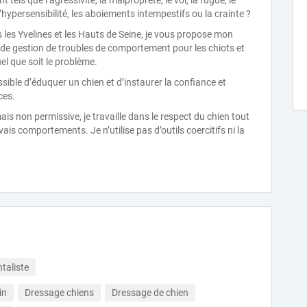
ls que l’agressivité, la malpropreté, le vol, la fugue, le
 l’hypersensibilité, les aboiements intempestifs ou la crainte ?
les Yvelines et les Hauts de Seine, je vous propose mon
t de gestion de troubles de comportement pour les chiots et
el que soit le problème.
ssible d’éduquer un chien et d’instaurer la confiance et
ces.
is non permissive, je travaille dans le respect du chien tout
is comportements. Je n’utilise pas d’outils coercitifs ni la
aliste
in
Dressage chiens
Dressage de chien