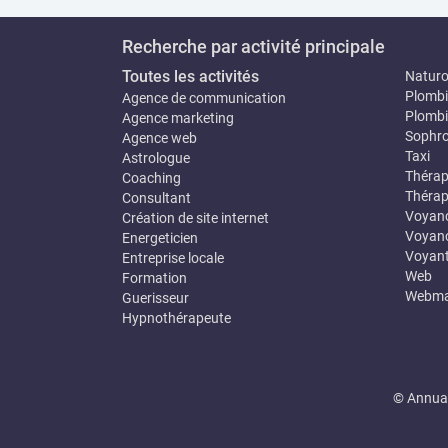
Recherche par activité principale
Toutes les activités
Natur
Plombi
Agence de communication
Plombi
Agence marketing
Sophro
Agence web
Taxi
Astrologue
Thérap
Coaching
Thérap
Consultant
Voyan
Création de site internet
Voyanc
Energeticien
Voyan
Entreprise locale
Web
Formation
Webma
Guerisseur
Hypnothérapeute
© Annuai