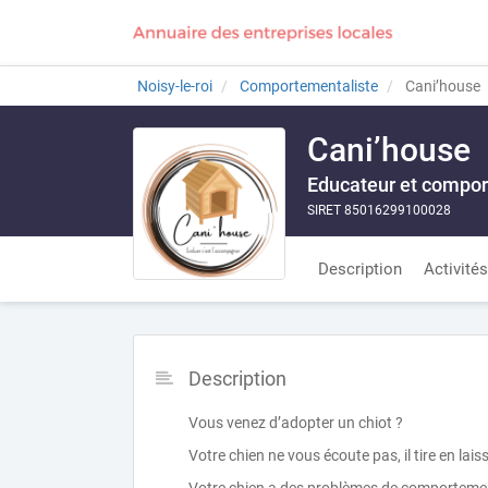
Noisy-le-roi
Comportementaliste
Cani’house
Cani’house
Educateur et comport
SIRET 85016299100028
Description
Activités
Description
Vous venez d’adopter un chiot ?
Votre chien ne vous écoute pas, il tire en lais