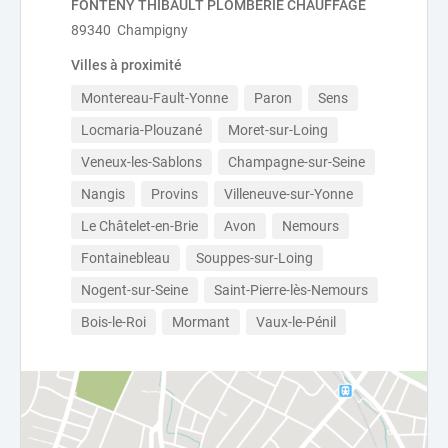
FONTENY THIBAULT PLOMBERIE CHAUFFAGE
89340 Champigny
Villes à proximité
Montereau-Fault-Yonne
Paron
Sens
Locmaria-Plouzané
Moret-sur-Loing
Veneux-les-Sablons
Champagne-sur-Seine
Nangis
Provins
Villeneuve-sur-Yonne
Le Châtelet-en-Brie
Avon
Nemours
Fontainebleau
Souppes-sur-Loing
Nogent-sur-Seine
Saint-Pierre-lès-Nemours
Bois-le-Roi
Mormant
Vaux-le-Pénil