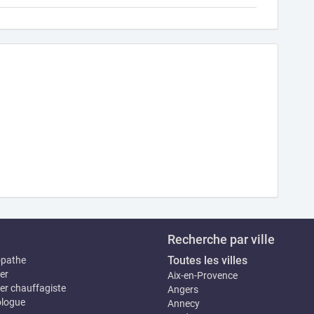
Recherche par ville
Toutes les villes
opathe
er
Aix-en-Provence
er chauffagiste
Angers
logue
Annecy