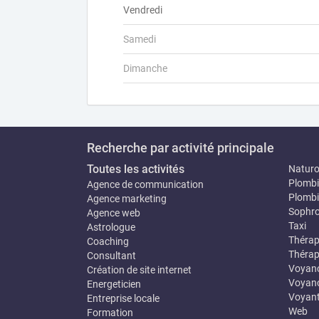
Vendredi
Samedi
Dimanche
Recherche par activité principale
Toutes les activités
Natur
Plombi
Agence de communication
Plombi
Agence marketing
Sophro
Agence web
Taxi
Astrologue
Thérap
Coaching
Thérap
Consultant
Voyan
Création de site internet
Voyanc
Energeticien
Voyan
Entreprise locale
Web
Formation