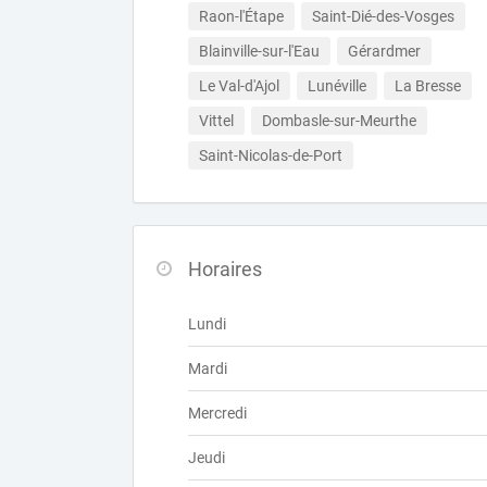
Raon-l'Étape
Saint-Dié-des-Vosges
Blainville-sur-l'Eau
Gérardmer
Le Val-d'Ajol
Lunéville
La Bresse
Vittel
Dombasle-sur-Meurthe
Saint-Nicolas-de-Port
Horaires
Lundi
Mardi
Mercredi
Jeudi