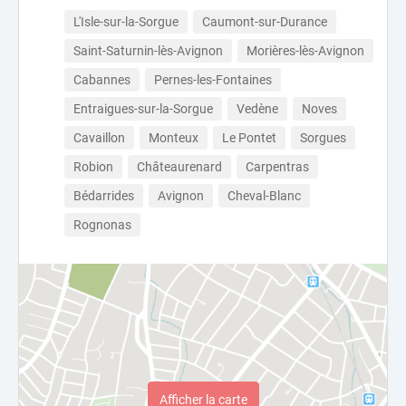
L'Isle-sur-la-Sorgue
Caumont-sur-Durance
Saint-Saturnin-lès-Avignon
Morières-lès-Avignon
Cabannes
Pernes-les-Fontaines
Entraigues-sur-la-Sorgue
Vedène
Noves
Cavaillon
Monteux
Le Pontet
Sorgues
Robion
Châteaurenard
Carpentras
Bédarrides
Avignon
Cheval-Blanc
Rognonas
Afficher la carte