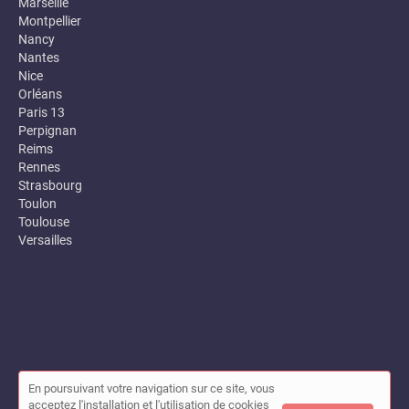
Marseille
Montpellier
Nancy
Nantes
Nice
Orléans
Paris 13
Perpignan
Reims
Rennes
Strasbourg
Toulon
Toulouse
Versailles
En poursuivant votre navigation sur ce site, vous
© Annuaire des entreprises locales (Garance) 2026 |
Plan du site
acceptez l'installation et l'utilisation de cookies