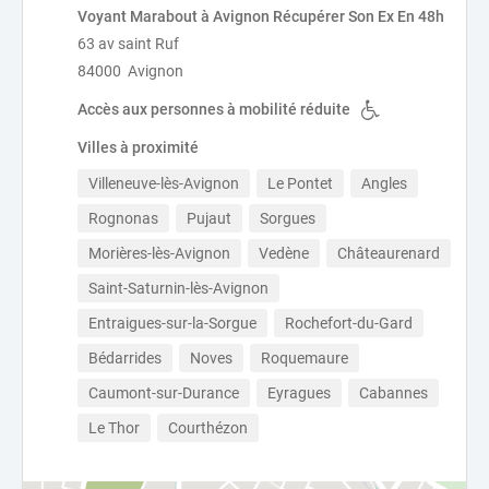
Voyant Marabout à Avignon Récupérer Son Ex En 48h
63 av saint Ruf
84000 Avignon
Accès aux personnes à mobilité réduite
Villes à proximité
Villeneuve-lès-Avignon
Le Pontet
Angles
Rognonas
Pujaut
Sorgues
Morières-lès-Avignon
Vedène
Châteaurenard
Saint-Saturnin-lès-Avignon
Entraigues-sur-la-Sorgue
Rochefort-du-Gard
Bédarrides
Noves
Roquemaure
Caumont-sur-Durance
Eyragues
Cabannes
Le Thor
Courthézon