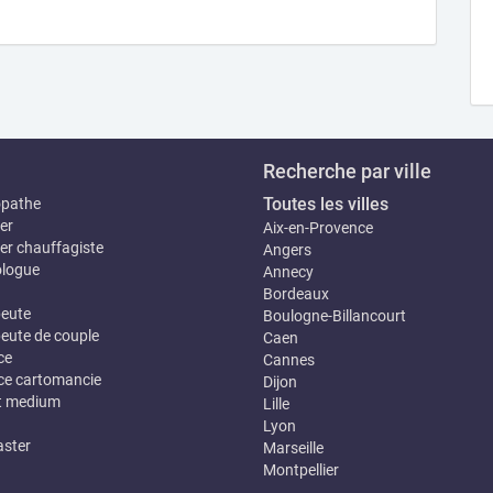
Recherche par ville
Toutes les villes
opathe
er
Aix-en-Provence
er chauffagiste
Angers
logue
Annecy
Bordeaux
eute
Boulogne-Billancourt
eute de couple
Caen
ce
Cannes
e cartomancie
Dijon
t medium
Lille
Lyon
ster
Marseille
Montpellier