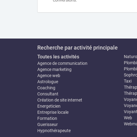
conversions.
Recherche par activité principale
Toutes les activités
Natur
Plombi
Agence de communication
Plombi
Agence marketing
Sophro
Agence web
Taxi
Astrologue
Thérap
Coaching
Thérap
Consultant
Voyan
Création de site internet
Voyanc
Energeticien
Voyan
Entreprise locale
Web
Formation
Webma
Guerisseur
Hypnothérapeute