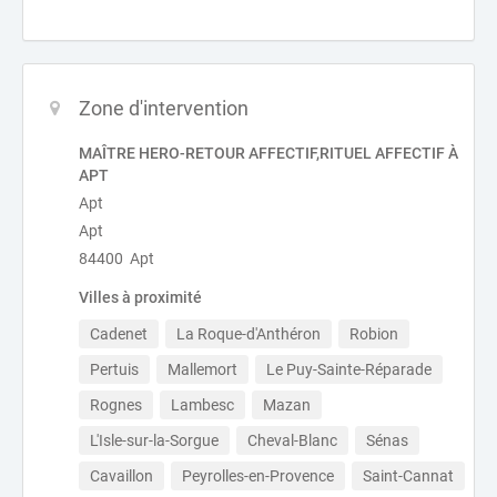
Zone d'intervention
MAÎTRE HERO-RETOUR AFFECTIF,RITUEL AFFECTIF À
APT
Apt
Apt
84400 Apt
Villes à proximité
Cadenet
La Roque-d'Anthéron
Robion
Pertuis
Mallemort
Le Puy-Sainte-Réparade
Rognes
Lambesc
Mazan
L'Isle-sur-la-Sorgue
Cheval-Blanc
Sénas
Cavaillon
Peyrolles-en-Provence
Saint-Cannat