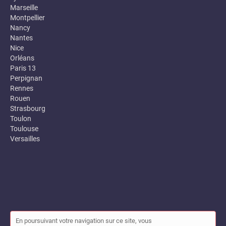
Marseille
Montpellier
Nancy
Nantes
Nice
Orléans
Paris 13
Perpignan
Rennes
Rouen
Strasbourg
Toulon
Toulouse
Versailles
En poursuivant votre navigation sur ce site, vous
© Annuaire des entreprises locales (Garance) 2026 |
Plan du site