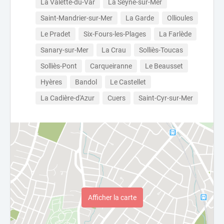
La Valette-du-Var
La Seyne-sur-Mer
Saint-Mandrier-sur-Mer
La Garde
Ollioules
Le Pradet
Six-Fours-les-Plages
La Farlède
Sanary-sur-Mer
La Crau
Solliès-Toucas
Solliès-Pont
Carqueiranne
Le Beausset
Hyères
Bandol
Le Castellet
La Cadière-d'Azur
Cuers
Saint-Cyr-sur-Mer
Afficher la carte